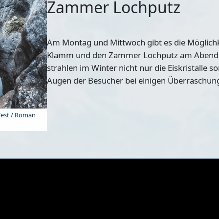
Zammer Lochputz
Am
Montag und Mittwoch
gibt es die Möglich
Klamm und den Zammer Lochputz am Abend z
strahlen im Winter nicht nur die Eiskristalle s
Augen der Besucher bei einigen Überraschun
West / Roman