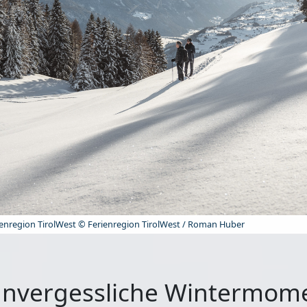
rienregion TirolWest © Ferienregion TirolWest / Roman Huber
 Unvergessliche Wintermom