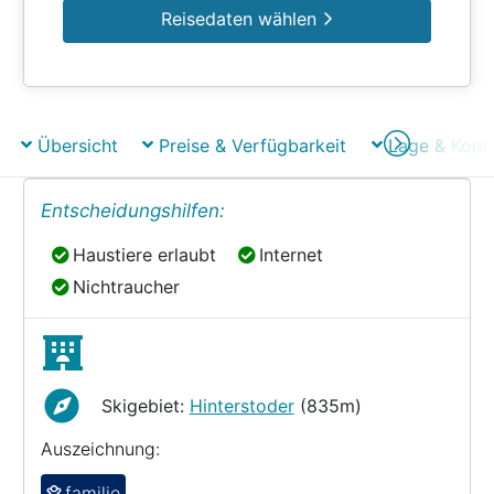
Reisedaten wählen
Übersicht
Preise & Verfügbarkeit
Lage & Kont
Entscheidungshilfen:
Haustiere erlaubt
Internet
Haustiere erlaubt
Internet
Nichtraucher
Nichtraucher
Skigebiet:
Hinterstoder
(835m)
Auszeichnung:
familie