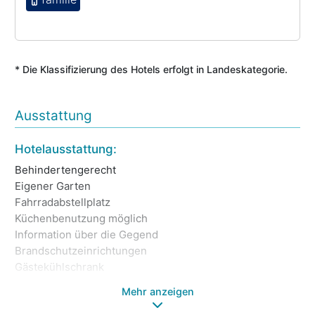
* Die Klassifizierung des Hotels erfolgt in Landeskategorie.
Ausstattung
In
Hotelausstattung:
Ein
Behindertengerecht
PK
Eigener Garten
Gä
Fahrradabstellplatz
Te
Küchenbenutzung möglich
He
Information über die Gegend
Ga
Brandschutzeinrichtungen
Ni
Gästekühlschrank
Mehr anzeigen