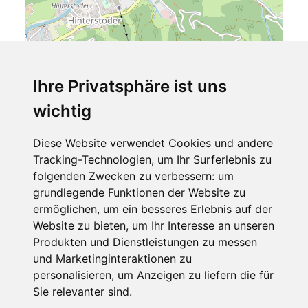
Ihre Privatsphäre ist uns
wichtig
Leaflet
| ©
OpenStreetMap
contributors
Diese Website verwendet Cookies und andere
Urlaubsapartments Pfleger
Tracking-Technologien, um Ihr Surferlebnis zu
Mühlboden 14
folgenden Zwecken zu verbessern:
um
4573 Hinterstoder
grundlegende Funktionen der Website zu
Oberösterreich
ermöglichen
,
um ein besseres Erlebnis auf der
Österreich
Website zu bieten
,
um Ihr Interesse an unseren
Telefon
Produkten und Dienstleistungen zu messen
und Marketinginteraktionen zu
(0043) 699 17124817
personalisieren
,
um Anzeigen zu liefern die für
Sie relevanter sind
.