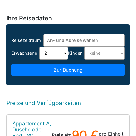
Ihre Reisedaten
Reisezeitraum
Erwachsene
Kinder
Zur Buchung
Preise und Verfügbarkeiten
Appartement A,
Dusche oder
90 €
pro Einheit
Preis ab:
Bad, WC, 1