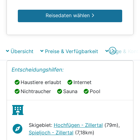
Reisedaten wählen
Übersicht
Preise & Verfügbarkeit
Lage & Kont
Entscheidungshilfen:
Haustiere erlaubt
Internet
Haustiere erlaubt
Internet
Nichtraucher
Sauna
Pool
Nichtraucher
Sauna
Pool
Skigebiet:
Hochfügen - Zillertal
(79m),
Spieljoch - Zillertal
(7,18km)