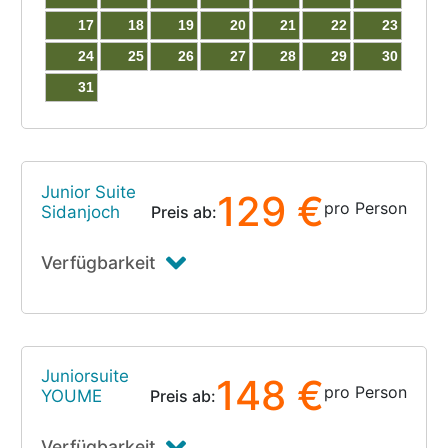
17
18
19
20
21
22
23
24
25
26
27
28
29
30
31
Junior Suite
129 €
pro Person
Sidanjoch
Preis ab:
Verfügbarkeit
Juniorsuite
148 €
pro Person
YOUME
Preis ab:
Verfügbarkeit