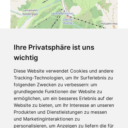
Ihre Privatsphäre ist uns
wichtig
Leaflet
| ©
OpenStreetMap
contributors
Berghotel Hochfügen
Diese Website verwendet Cookies und andere
Tracking-Technologien, um Ihr Surferlebnis zu
Hochfügen 27
folgenden Zwecken zu verbessern:
um
6264 Fügenberg
grundlegende Funktionen der Website zu
Tirol
ermöglichen
,
um ein besseres Erlebnis auf der
Österreich
Website zu bieten
,
um Ihr Interesse an unseren
Telefon
Produkten und Dienstleistungen zu messen
und Marketinginteraktionen zu
(0043) 5280 5312
personalisieren
,
um Anzeigen zu liefern die für