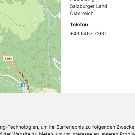
Salzburger Land
Österreich
Telefon
+43 6467 7290
Leaflet
| ©
OpenStreetMap
contributors
ng-Technologien, um Ihr Surferlebnis zu folgenden Zwecke
f der Website zu bieten
,
um Ihr Interesse an unseren Produ