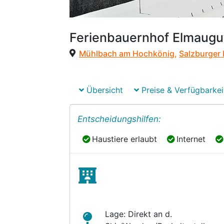
Ferienbauernhof Elmaugu
Mühlbach am Hochkönig
,
Salzburger
Übersicht
Preise & Verfügbarkei
Entscheidungshilfen:
Haustiere erlaubt
Internet
Haustiere erlaubt
Internet
Lage: Direkt an d.