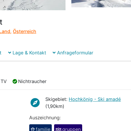
t
 Land
,
Österreich
t
Lage & Kontakt
Anfrageformular
TV
Nichtraucher
TV
Nichtraucher
Skigebiet:
Hochkönig - Ski amadé
(1,90km)
Auszeichnung:
familie
gruppen