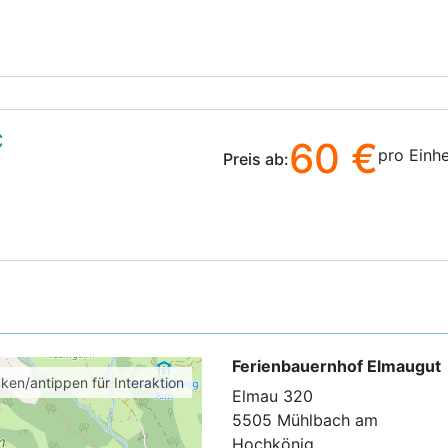
C
60 €
pro Einhe
Preis ab:
Ferienbauernhof Elmaugut
cken/antippen für Interaktion
Elmau 320
5505 Mühlbach am
Hochkönig