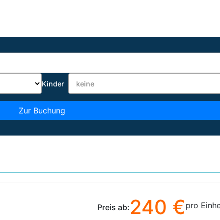
Kinder
Zur Buchung
240 €
pro Einhe
Preis ab: