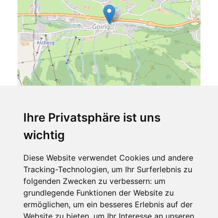
Ihre Privatsphäre ist uns
wichtig
Leaflet
| ©
OpenStreetMap
contributors
Diese Website verwendet Cookies und andere
Appartement Hinterholzer
Tracking-Technologien, um Ihr Surferlebnis zu
Dorfstraße 20
folgenden Zwecken zu verbessern:
um
6353 Going am Wilden Kaiser
grundlegende Funktionen der Website zu
Tirol
ermöglichen
,
um ein besseres Erlebnis auf der
Österreich
Website zu bieten
,
um Ihr Interesse an unseren