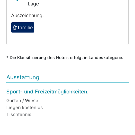
Lage
Auszeichnung:
familie
* Die Klassifizierung des Hotels erfolgt in Landeskategorie.
Ausstattung
Sport- und Freizeitmöglichkeiten:
Za
Garten / Wiese
Vo
Liegen kostenlos
Ec
Tischtennis
Kr
Ba
Üb