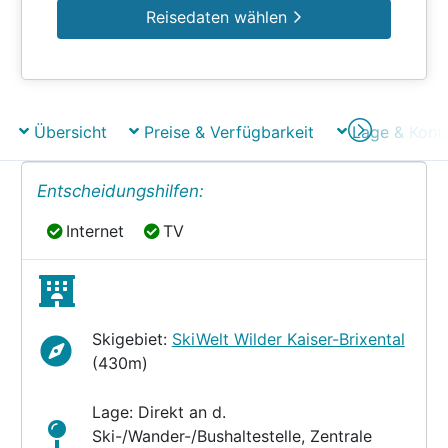
Reisedaten wählen
Übersicht
Preise & Verfügbarkeit
Lage & Kont
Entscheidungshilfen:
Internet
TV
Internet
TV
Skigebiet:
SkiWelt Wilder Kaiser-Brixental
(430m)
Lage: Direkt an d.
Ski-/Wander-/Bushaltestelle, Zentrale