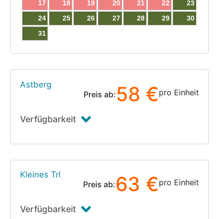
17
18
19
20
21
22
23
24
25
26
27
28
29
30
31
Astberg
58 €
pro Einheit
Preis ab:
Verfügbarkeit
Kleines Trl
63 €
pro Einheit
Preis ab:
Verfügbarkeit