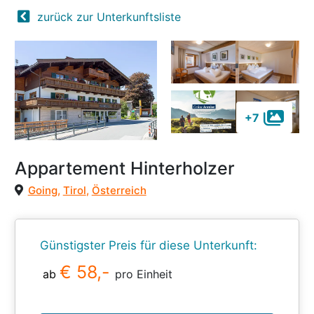
zurück zur Unterkunftsliste
+7
Appartement Hinterholzer
Going
,
Tirol
,
Österreich
Günstigster Preis für diese Unterkunft:
€ 58,-
ab
pro Einheit