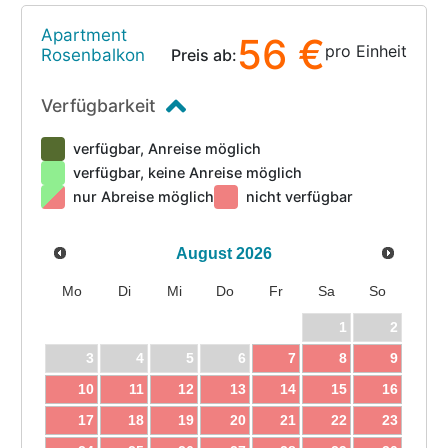
Apartment
56 €
pro Einheit
Rosenbalkon
Preis ab:
Verfügbarkeit
verfügbar, Anreise möglich
verfügbar, keine Anreise möglich
nur Abreise möglich
nicht verfügbar
August
2026
Mo
Di
Mi
Do
Fr
Sa
So
1
2
3
4
5
6
7
8
9
10
11
12
13
14
15
16
17
18
19
20
21
22
23