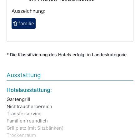
Auszeichnung:
familie
* Die Klassifizierung des Hotels erfolgt in Landeskategorie.
Ausstattung
Br
Hotelausstattung:
Sc
Gartengrill
Ga
Nichtraucherbereich
Ni
Transferservice
Ro
Familienfreundlich
Fr
Grillplatz (mit Sitzbänken)
Pa
Trockenraum
Te