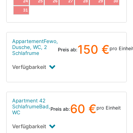
24
25
26
27
28
29
30
31
AppartementFewo,
150 €
Dusche, WC, 2
pro Einhei
Preis ab:
Schlafrume
Verfügbarkeit
Apartment 42
60 €
SchlafrumeBad,
pro Einheit
Preis ab:
WC
Verfügbarkeit