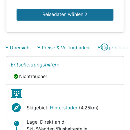
Reisedaten wählen
Übersicht
Preise & Verfügbarkeit
Lage & Kont
Entscheidungshilfen:
Nichtraucher
Nichtraucher
Skigebiet:
Hinterstoder
(4,25km)
Lage: Direkt an d.
Ski-/Wander-/Bushaltestelle