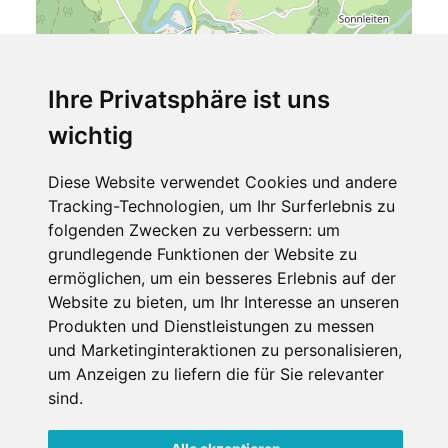
Ihre Privatsphäre ist uns
Leaflet
| ©
OpenStreetMap
contributors
wichtig
Waldhaus
Diese Website verwendet Cookies und andere
Salmerweg 3
Tracking-Technologien, um Ihr Surferlebnis zu
4573 Hinterstoder
folgenden Zwecken zu verbessern:
um
Oberösterreich
grundlegende Funktionen der Website zu
Österreich
ermöglichen
,
um ein besseres Erlebnis auf der
Telefon
Website zu bieten
,
um Ihr Interesse an unseren
(0043) 7564 5301
Produkten und Dienstleistungen zu messen
und Marketinginteraktionen zu personalisieren
,
um Anzeigen zu liefern die für Sie relevanter
sind
.
Datenschutzbedingungen