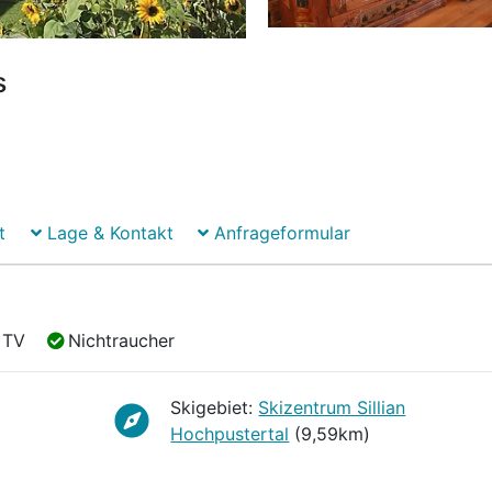
s
t
Lage & Kontakt
Anfrageformular
TV
Nichtraucher
TV
Nichtraucher
Skigebiet:
Skizentrum Sillian
Hochpustertal
(9,59km)