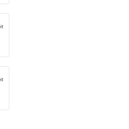
it
it