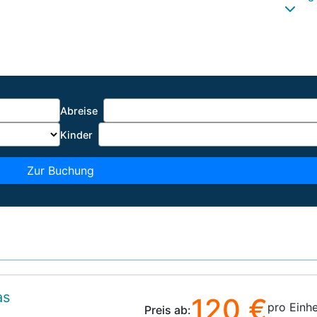
Abreise
Kinder
Zur Buchung
as
120 €
pro Einhe
Preis ab: