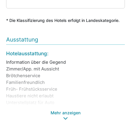
* Die Klassifizierung des Hotels erfolgt in Landeskategorie.
Ausstattung
Kr
Hotelausstattung:
Ei
Information über die Gegend
Br
Zimmer/App. mit Aussicht
PK
Brötchenservice
Ga
Familienfreundlich
In
Früh- Frühstücksservice
Ho
Haustiere nicht erlaubt
Ei
Unterstellplatz für Auto
Mehr anzeigen