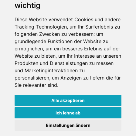
wichtig
Leaflet
| ©
OpenStreetMap
contributors
Diese Website verwendet Cookies und andere
Ferienhof Blasriegl
Tracking-Technologien, um Ihr Surferlebnis zu
Farnau 2
folgenden Zwecken zu verbessern:
um
4573 Hinterstoder
grundlegende Funktionen der Website zu
Oberösterreich
ermöglichen
,
um ein besseres Erlebnis auf der
Österreich
Website zu bieten
,
um Ihr Interesse an unseren
Telefon
Produkten und Dienstleistungen zu messen
und Marketinginteraktionen zu
+43 664 3635174
personalisieren
,
um Anzeigen zu liefern die für
Sie relevanter sind
.
Alle akzeptieren
Datenschutzbedingungen
Ich lehne ab
Nutzungsbedingungen
Impressum
Kontakt
Einstellungen ändern