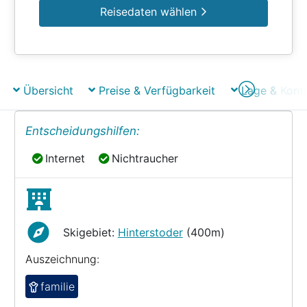
Reisedaten wählen
Übersicht
Preise & Verfügbarkeit
Lage & Kont
Entscheidungshilfen:
Internet
Nichtraucher
Internet
Nichtraucher
Skigebiet:
Hinterstoder
(400m)
Auszeichnung:
familie