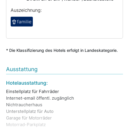
Auszeichnung:
familie
* Die Klassifizierung des Hotels erfolgt in Landeskategorie.
Ausstattung
Pa
Hotelausstattung:
Em
Einstellplatz für Fahrräder
Fa
Internet-email öffentl. zugänglich
Sk
Nichtraucherhaus
Tr
Unterstellplatz für Auto
Ni
Garage für Motorräder
Un
Motorrad-Parkplatz
Zi