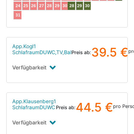
24
25
26
27
28
29
30
28
29
30
31
App.Kogl1
39.5 €
pr
SchlafraumDUWC,TV,Bal
Preis ab:
Verfügbarkeit
App.Klausenberg1
44.5 €
pro Pers
SchlafraumDUWC
Preis ab:
Verfügbarkeit