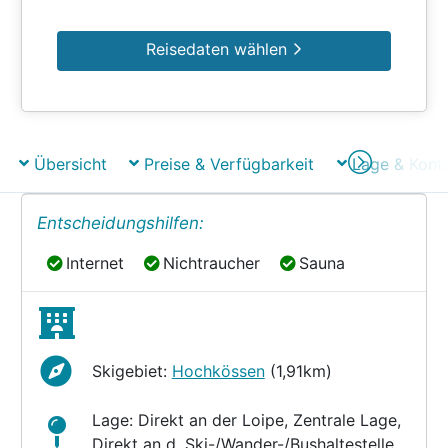
Reisedaten wählen
Übersicht
Preise & Verfügbarkeit
Lage & Kont
Entscheidungshilfen:
Internet
Nichtraucher
Sauna
Internet
Nichtraucher
Sauna
Skigebiet:
Hochkössen
(1,91km)
Lage: Direkt an der Loipe, Zentrale Lage,
Direkt an d. Ski-/Wander-/Bushaltestelle