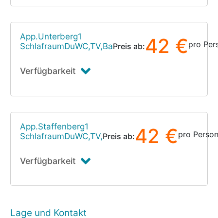
App.Unterberg1
42 €
pro Per
SchlafraumDuWC,TV,Ba
Preis ab:
Verfügbarkeit
App.Staffenberg1
42 €
pro Perso
SchlafraumDuWC,TV,
Preis ab:
Verfügbarkeit
Lage und Kontakt