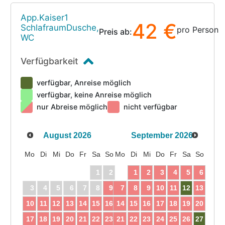
App.Kaiser1
42 €
SchlafraumDusche,
pro Person
Preis ab:
WC
Verfügbarkeit
verfügbar, Anreise möglich
verfügbar, keine Anreise möglich
nur Abreise möglich
nicht verfügbar
August
2026
September
2026
Mo
Di
Mi
Do
Fr
Sa
So
Mo
Di
Mi
Do
Fr
Sa
So
1
2
1
2
3
4
5
6
3
4
5
6
7
8
9
7
8
9
10
11
12
13
10
11
12
13
14
15
16
14
15
16
17
18
19
20
17
18
19
20
21
22
23
21
22
23
24
25
26
27