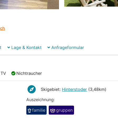
ich
t
Lage & Kontakt
Anfrageformular
TV
Nichtraucher
TV
Nichtraucher
Skigebiet:
Hinterstoder
(3,48km)
Auszeichnung:
familie
gruppen