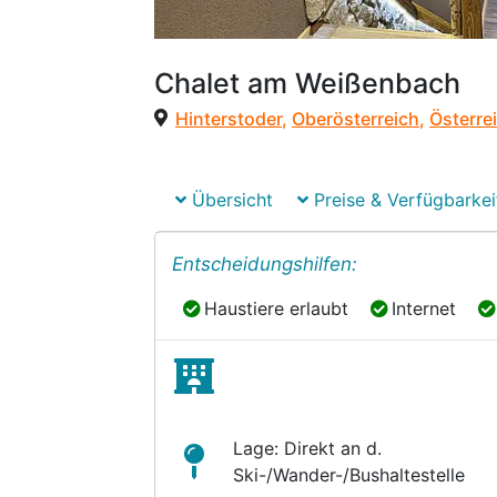
Chalet am Weißenbach
Hinterstoder
,
Oberösterreich
,
Österre
Übersicht
Preise & Verfügbarkei
Entscheidungshilfen:
Haustiere erlaubt
Internet
Haustiere erlaubt
Internet
Lage: Direkt an d.
Ski-/Wander-/Bushaltestelle