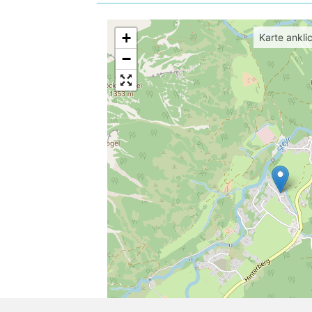
+
Karte ankli
−