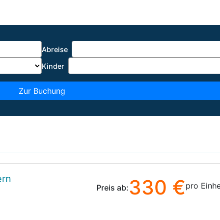
Abreise
Kinder
Zur Buchung
ern
330 €
pro Einhe
Preis ab: