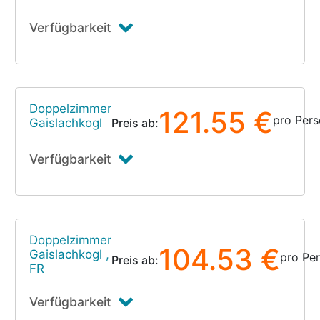
Verfügbarkeit
Doppelzimmer
121.55 €
pro Per
Gaislachkogl
Preis ab:
Verfügbarkeit
Doppelzimmer
104.53 €
Gaislachkogl ,
pro Pe
Preis ab:
FR
Verfügbarkeit