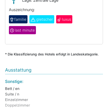
Lage: Zentrale Lage
Auszeichnung:
familie
gletscher
luxus
last minute
* Die Klassifizierung des Hotels erfolgt in Landeskategorie.
Ausstattung
Sonstige:
Es
Bett / en
Gl
Suite / n
Ha
Einzelzimmer
Fr
Doppelzimmer
Ve