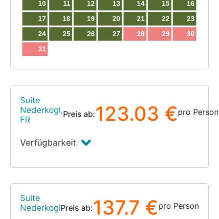
10
11
12
13
14
15
16
17
18
19
20
21
22
23
24
25
26
27
28
29
30
31
Suite
123.03 €
Nederkogl,
pro Person
Preis ab:
FR
Verfügbarkeit
Suite
137.7 €
pro Person
Nederkogl
Preis ab: