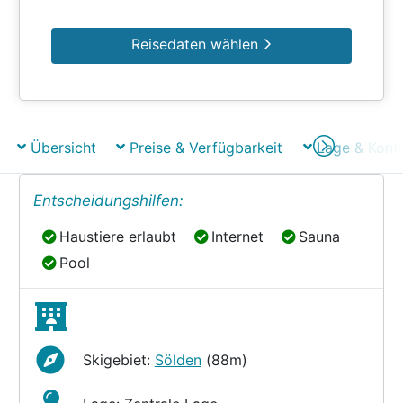
Reisedaten wählen
Übersicht
Preise & Verfügbarkeit
Lage & Kont
Entscheidungshilfen:
Haustiere erlaubt
Internet
Sauna
Haustiere erlaubt
Internet
Sauna
Pool
Pool
Skigebiet:
Sölden
(88m)