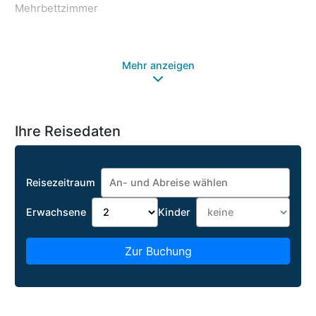
Mehrbettzimmer
Di
Mehr anzeigen
Ihre Reisedaten
Reisezeitraum
Erwachsene
Kinder
Zur Buchung