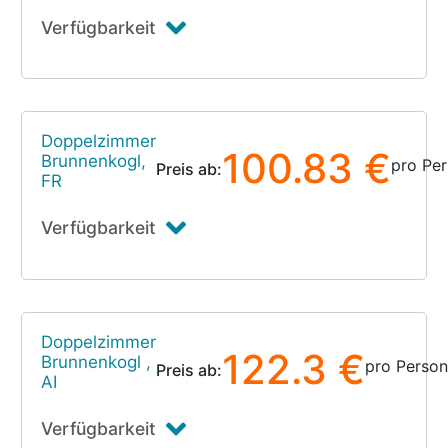
Verfügbarkeit
Doppelzimmer
100.83 €
Brunnenkogl,
pro Pe
Preis ab:
FR
Verfügbarkeit
Doppelzimmer
122.3 €
Brunnenkogl ,
pro Person
Preis ab:
AI
Verfügbarkeit