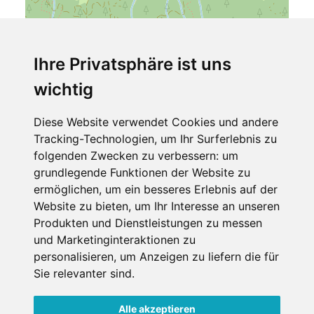
Ihre Privatsphäre ist uns
wichtig
Leaflet
| ©
OpenStreetMap
contributors
Diese Website verwendet Cookies und andere
Holiday Apartment Sillian
Tracking-Technologien, um Ihr Surferlebnis zu
Sillian 132
folgenden Zwecken zu verbessern:
um
9920 Sillian
grundlegende Funktionen der Website zu
Tirol
ermöglichen
,
um ein besseres Erlebnis auf der
Österreich
Website zu bieten
,
um Ihr Interesse an unseren
Telefon
Produkten und Dienstleistungen zu messen
und Marketinginteraktionen zu
+393358039900
personalisieren
,
um Anzeigen zu liefern die für
Sie relevanter sind
.
Alle akzeptieren