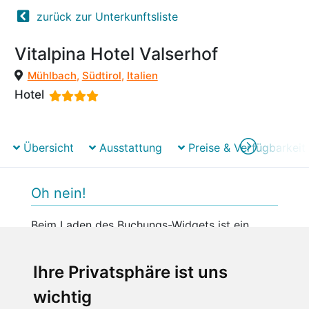
zurück zur Unterkunftsliste
Vitalpina Hotel Valserhof
Mühlbach
,
Südtirol
,
Italien
Hotel
Übersicht
Ausstattung
Preise & Verfügbarkeit
Oh nein!
Beim Laden des Buchungs-Widgets ist ein
unerwarteter Fehler aufgetreten.
Bitte versuchen Sie es später erneut.
Ihre Privatsphäre ist uns
wichtig