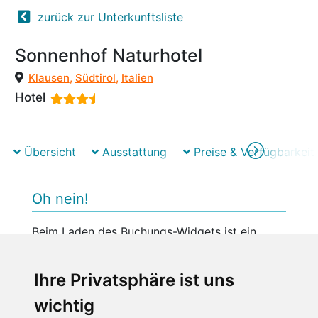
zurück zur Unterkunftsliste
Sonnenhof Naturhotel
Klausen
,
Südtirol
,
Italien
Hotel
Übersicht
Ausstattung
Preise & Verfügbarkeit
Oh nein!
Beim Laden des Buchungs-Widgets ist ein
unerwarteter Fehler aufgetreten.
Bitte versuchen Sie es später erneut.
Ihre Privatsphäre ist uns
wichtig