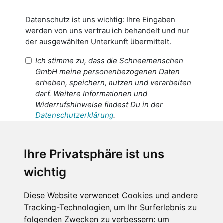
Datenschutz ist uns wichtig: Ihre Eingaben
werden von uns vertraulich behandelt und nur
der ausgewählten Unterkunft übermittelt.
Ich stimme zu, dass die Schneemenschen
GmbH meine personenbezogenen Daten
erheben, speichern, nutzen und verarbeiten
darf. Weitere Informationen und
Widerrufshinweise findest Du in der
Datenschutzerklärung
.
Ich stimme zu, dass meine
personenbezogenen Daten an den
Ihre Privatsphäre ist uns
Empfänger dieser Nachricht weitergeleitet
wichtig
werden dürfen. Weitere Informationen und
Widerrufshinweise findest Du in der
Datenschutzerklärung
.
Diese Website verwendet Cookies und andere
Tracking-Technologien, um Ihr Surferlebnis zu
folgenden Zwecken zu verbessern:
um