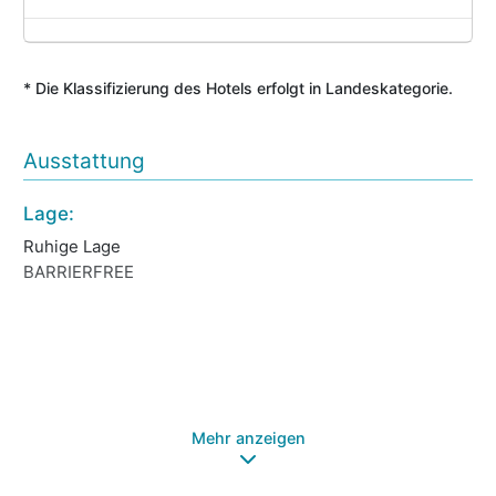
* Die Klassifizierung des Hotels erfolgt in Landeskategorie.
Ausstattung
Lage:
Sp
Ruhige Lage
Un
BARRIERFREE
Wi
Te
Wa
Fi
Mehr anzeigen