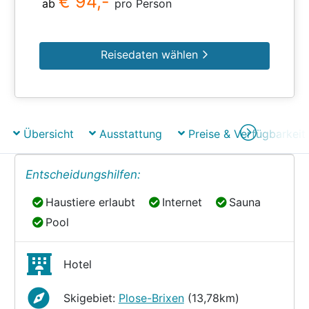
€ 94,-
ab
pro Person
Reisedaten wählen
Übersicht
Ausstattung
Preise & Verfügbarkeit
Entscheidungshilfen:
Haustiere erlaubt
Internet
Sauna
Haustiere erlaubt
Internet
Sauna
Pool
Pool
Hotel
Skigebiet:
Plose-Brixen
(13,78km)