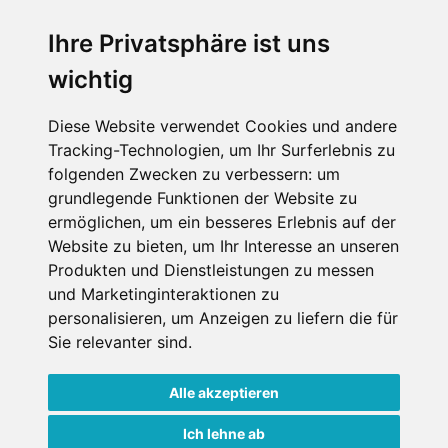
Ich stimme zu, dass meine
personenbezogenen Daten an den
Ihre Privatsphäre ist uns
Empfänger dieser Nachricht weitergeleitet
wichtig
werden dürfen. Weitere Informationen und
Widerrufshinweise findest Du in der
Datenschutzerklärung
.
Diese Website verwendet Cookies und andere
Tracking-Technologien, um Ihr Surferlebnis zu
folgenden Zwecken zu verbessern:
um
grundlegende Funktionen der Website zu
Anfrage abschicken
ermöglichen
,
um ein besseres Erlebnis auf der
Website zu bieten
,
um Ihr Interesse an unseren
Diese Seite ist durch reCAPTCHA geschützt und es
Produkten und Dienstleistungen zu messen
gelten die Google
Datenschutzerklärung
und
und Marketinginteraktionen zu
Nutzungsbedingungen
.
personalisieren
,
um Anzeigen zu liefern die für
Sie relevanter sind
.
Alle akzeptieren
Datenschutzbedingungen
Ich lehne ab