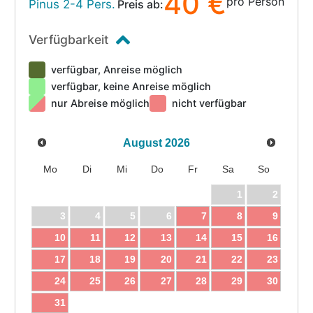
40 €
pro Person
Pinus 2-4 Pers.
Preis ab:
Verfügbarkeit
verfügbar, Anreise möglich
verfügbar, keine Anreise möglich
nur Abreise möglich
nicht verfügbar
August
2026
Mo
Di
Mi
Do
Fr
Sa
So
1
2
3
4
5
6
7
8
9
10
11
12
13
14
15
16
17
18
19
20
21
22
23
24
25
26
27
28
29
30
31