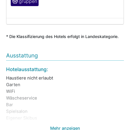
gruppen
* Die Klassifizierung des Hotels erfolgt in Landeskategorie.
Ausstattung
Ga
Hotelausstattung:
Öf
Haustiere nicht erlaubt
Garten
Ve
WiFi
Wäscheservice
Sk
Bar
Sc
Spielsalon
Eigener Skibus
Mehr anzeigen