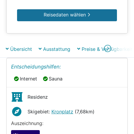
Reisedaten wählen
Übersicht
Ausstattung
Preise & Verfügbarkeit
Entscheidungshilfen:
Internet
Sauna
Internet
Sauna
Residenz
Skigebiet:
Kronplatz
(7,68km)
Auszeichnung: