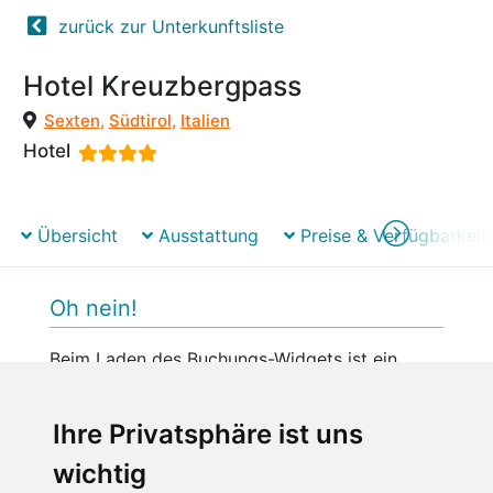
zurück zur Unterkunftsliste
Hotel Kreuzbergpass
Sexten
,
Südtirol
,
Italien
Hotel
Übersicht
Ausstattung
Preise & Verfügbarkeit
Oh nein!
Beim Laden des Buchungs-Widgets ist ein
unerwarteter Fehler aufgetreten.
Bitte versuchen Sie es später erneut.
Ihre Privatsphäre ist uns
wichtig