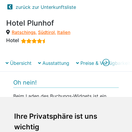
zurück zur Unterkunftsliste
Hotel Plunhof
Ratschings
,
Südtirol
,
Italien
Hotel
Übersicht
Ausstattung
Preise & Verfügbarkeit
Oh nein!
Beim Laden des Buchungs-Widgets ist ein
unerwarteter Fehler aufgetreten.
Bitte versuchen Sie es später erneut.
Ihre Privatsphäre ist uns
wichtig