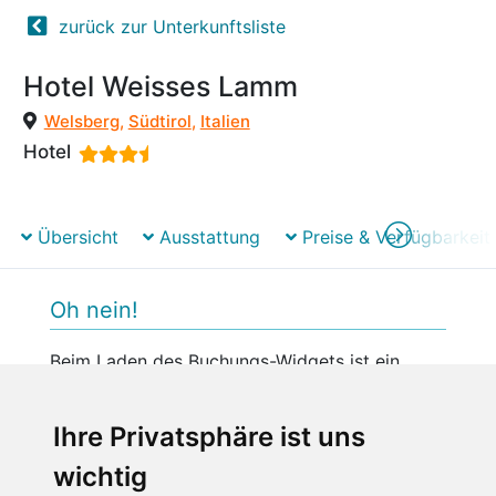
zurück zur Unterkunftsliste
Hotel Weisses Lamm
Welsberg
,
Südtirol
,
Italien
Hotel
Übersicht
Ausstattung
Preise & Verfügbarkeit
Oh nein!
Beim Laden des Buchungs-Widgets ist ein
unerwarteter Fehler aufgetreten.
Bitte versuchen Sie es später erneut.
Ihre Privatsphäre ist uns
wichtig