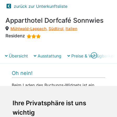
zurück zur Unterkunftsliste
Apparthotel Dorfcafé Sonnwies
Mühlwald-Lappach
,
Südtirol
,
Italien
Residenz
Übersicht
Ausstattung
Preise & Verfügbarkeit
Oh nein!
Beim Laden des Buchungs-Widgets ist ein
unerwarteter Fehler aufgetreten.
Bitte versuchen Sie es später erneut.
Ihre Privatsphäre ist uns
wichtig