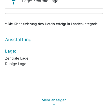
Lage: Zentrale Lage
* Die Klassifizierung des Hotels erfolgt in Landeskategorie.
Ausstattung
Lage:
We
Zentrale Lage
Wh
Ruhige Lage
So
Fr
Da
Sa
Mehr anzeigen