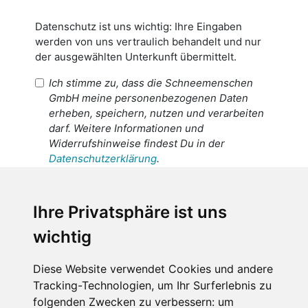
Datenschutz ist uns wichtig: Ihre Eingaben
werden von uns vertraulich behandelt und nur
der ausgewählten Unterkunft übermittelt.
Ich stimme zu, dass die Schneemenschen
GmbH meine personenbezogenen Daten
erheben, speichern, nutzen und verarbeiten
darf. Weitere Informationen und
Widerrufshinweise findest Du in der
Datenschutzerklärung
.
Ich stimme zu, dass meine
personenbezogenen Daten an den
Ihre Privatsphäre ist uns
Empfänger dieser Nachricht weitergeleitet
wichtig
werden dürfen. Weitere Informationen und
Widerrufshinweise findest Du in der
Datenschutzerklärung
.
Diese Website verwendet Cookies und andere
Tracking-Technologien, um Ihr Surferlebnis zu
folgenden Zwecken zu verbessern:
um