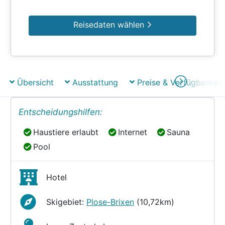
Reisedaten wählen
Übersicht
Ausstattung
Preise & Verfügbarkeit
Entscheidungshilfen:
Haustiere erlaubt
Internet
Sauna
Haustiere erlaubt
Internet
Sauna
Pool
Pool
Hotel
Skigebiet:
Plose-Brixen
(10,72km)