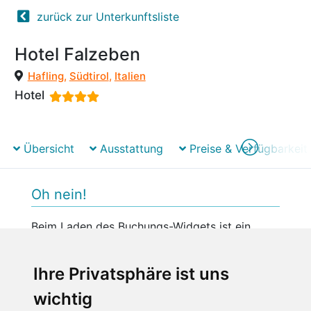
zurück zur Unterkunftsliste
Hotel Falzeben
Hafling
,
Südtirol
,
Italien
Hotel
Übersicht
Ausstattung
Preise & Verfügbarkeit
Oh nein!
Beim Laden des Buchungs-Widgets ist ein
unerwarteter Fehler aufgetreten.
Bitte versuchen Sie es später erneut.
Ihre Privatsphäre ist uns
wichtig