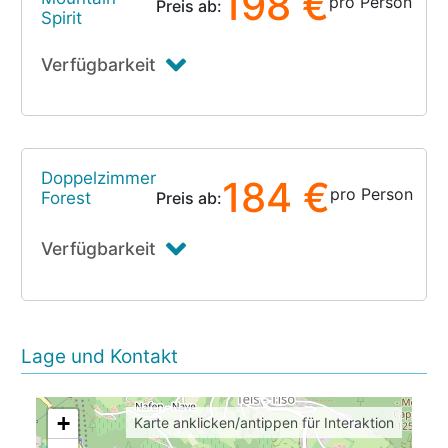
198 €
pro Person
Preis ab:
Spirit
Verfügbarkeit
Doppelzimmer
184 €
pro Person
Forest
Preis ab:
Verfügbarkeit
Lage und Kontakt
+
Karte anklicken/antippen für Interaktion