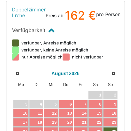
Doppelzimmer
162 €
pro Person
Lrche
Preis ab:
Verfügbarkeit
verfügbar, Anreise möglich
verfügbar, keine Anreise möglich
nur Abreise möglich
nicht verfügbar
August
2026
Mo
Di
Mi
Do
Fr
Sa
So
1
2
3
4
5
6
7
8
9
10
11
12
13
14
15
16
17
18
19
20
21
22
23