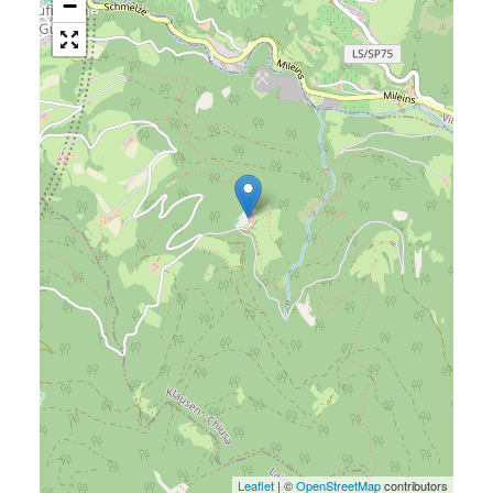
−
Leaflet
| ©
OpenStreetMap
contributors