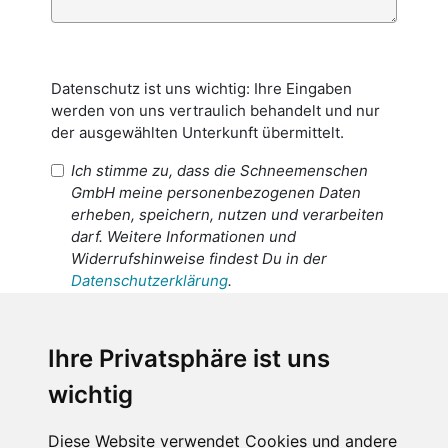
Datenschutz ist uns wichtig: Ihre Eingaben
werden von uns vertraulich behandelt und nur
der ausgewählten Unterkunft übermittelt.
Ich stimme zu, dass die Schneemenschen
GmbH meine personenbezogenen Daten
erheben, speichern, nutzen und verarbeiten
darf. Weitere Informationen und
Widerrufshinweise findest Du in der
Datenschutzerklärung
.
Ich stimme zu, dass meine
personenbezogenen Daten an den
Ihre Privatsphäre ist uns
Empfänger dieser Nachricht weitergeleitet
wichtig
werden dürfen. Weitere Informationen und
Widerrufshinweise findest Du in der
Datenschutzerklärung
.
Diese Website verwendet Cookies und andere