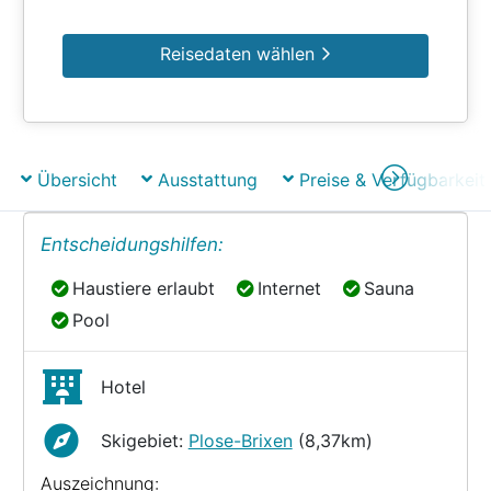
Reisedaten wählen
Übersicht
Ausstattung
Preise & Verfügbarkeit
Entscheidungshilfen:
Haustiere erlaubt
Internet
Sauna
Haustiere erlaubt
Internet
Sauna
Pool
Pool
Hotel
Skigebiet:
Plose-Brixen
(8,37km)
Auszeichnung: