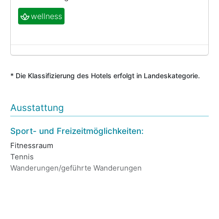
wellness
* Die Klassifizierung des Hotels erfolgt in Landeskategorie.
Ausstattung
Sport- und Freizeitmöglichkeiten:
Ho
Fitnessraum
Ba
Tennis
Ge
Wanderungen/geführte Wanderungen
Wi
Tr
Ga
Öf
Wä