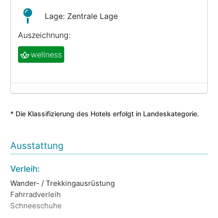
Lage: Zentrale Lage
Auszeichnung:
wellness
* Die Klassifizierung des Hotels erfolgt in Landeskategorie.
Ausstattung
Verleih:
We
Wander- / Trekkingausrüstung
Da
Fahrradverleih
Fr
Schneeschuhe
Ma
We