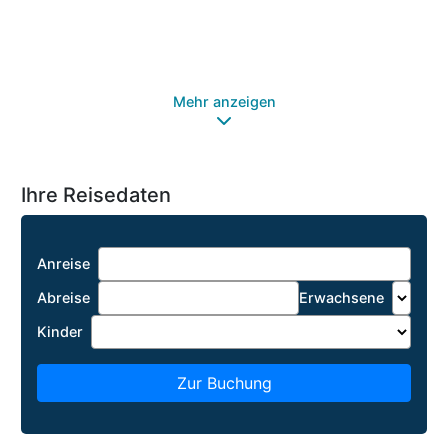
Sa
Wh
Ha
Mehr anzeigen
Ihre Reisedaten
Anreise
Abreise
Erwachsene
Kinder
Zur Buchung