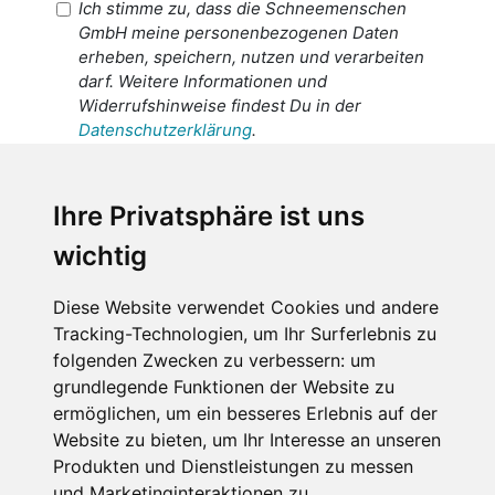
Ich stimme zu, dass die Schneemenschen
GmbH meine personenbezogenen Daten
erheben, speichern, nutzen und verarbeiten
darf. Weitere Informationen und
Widerrufshinweise findest Du in der
Datenschutzerklärung
.
Ich stimme zu, dass meine
personenbezogenen Daten an den
Ihre Privatsphäre ist uns
Empfänger dieser Nachricht weitergeleitet
wichtig
werden dürfen. Weitere Informationen und
Widerrufshinweise findest Du in der
Datenschutzerklärung
.
Diese Website verwendet Cookies und andere
Tracking-Technologien, um Ihr Surferlebnis zu
folgenden Zwecken zu verbessern:
um
grundlegende Funktionen der Website zu
Anfrage abschicken
ermöglichen
,
um ein besseres Erlebnis auf der
Website zu bieten
,
um Ihr Interesse an unseren
Diese Seite ist durch reCAPTCHA geschützt und es
Produkten und Dienstleistungen zu messen
gelten die Google
Datenschutzerklärung
und
und Marketinginteraktionen zu