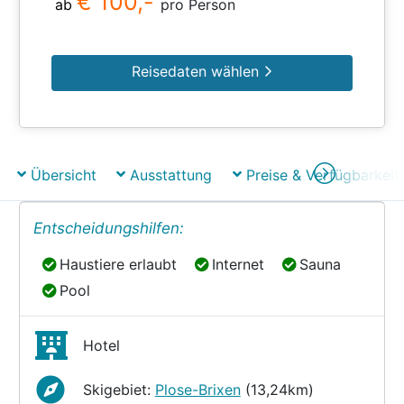
€ 100,-
ab
pro Person
Reisedaten wählen
Übersicht
Ausstattung
Preise & Verfügbarkeit
Entscheidungshilfen:
Haustiere erlaubt
Internet
Sauna
Haustiere erlaubt
Internet
Sauna
Pool
Pool
Hotel
Skigebiet:
Plose-Brixen
(13,24km)