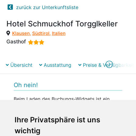
zurück zur Unterkunftsliste
Hotel Schmuckhof Torgglkeller
Klausen
,
Südtirol
,
Italien
Gasthof
Übersicht
Ausstattung
Preise & Verfügbarkeit
Oh nein!
Beim Laden des Buchungs-Widgets ist ein
unerwarteter Fehler aufgetreten.
Bitte versuchen Sie es später erneut.
Ihre Privatsphäre ist uns
wichtig