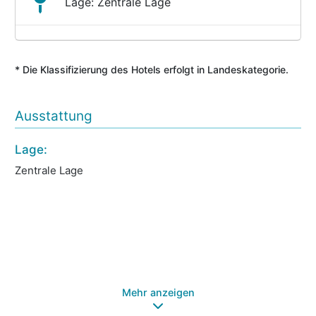
Lage: Zentrale Lage
* Die Klassifizierung des Hotels erfolgt in Landeskategorie.
Ausstattung
Lage:
Ho
Zentrale Lage
Sp
Ei
Wi
Ga
Unt
Öf
Ha
Mehr anzeigen