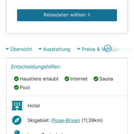
Reisedaten wählen
Übersicht
Ausstattung
Preise & Verfügbarkeit
Entscheidungshilfen:
Haustiere erlaubt
Internet
Sauna
Haustiere erlaubt
Internet
Sauna
Pool
Pool
Hotel
Skigebiet:
Plose-Brixen
(11,39km)