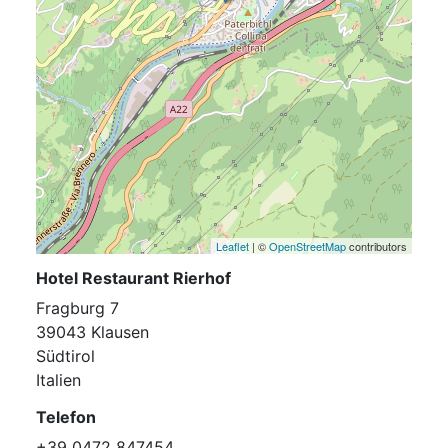
Leaflet
| ©
OpenStreetMap
contributors
Hotel Restaurant Rierhof
Fragburg 7
39043 Klausen
Südtirol
Italien
Telefon
+39 0472 847454