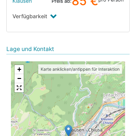
85 €
Klausen
Preis ab:
Verfügbarkeit
Lage und Kontakt
+
Karte anklicken/antippen für Interaktion
−