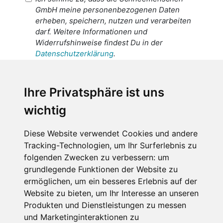
GmbH meine personenbezogenen Daten
erheben, speichern, nutzen und verarbeiten
darf. Weitere Informationen und
Widerrufshinweise findest Du in der
Datenschutzerklärung
.
Ich stimme zu, dass meine
personenbezogenen Daten an den
Ihre Privatsphäre ist uns
Empfänger dieser Nachricht weitergeleitet
wichtig
werden dürfen. Weitere Informationen und
Widerrufshinweise findest Du in der
Datenschutzerklärung
.
Diese Website verwendet Cookies und andere
Tracking-Technologien, um Ihr Surferlebnis zu
folgenden Zwecken zu verbessern:
um
grundlegende Funktionen der Website zu
Anfrage abschicken
ermöglichen
,
um ein besseres Erlebnis auf der
Website zu bieten
,
um Ihr Interesse an unseren
Diese Seite ist durch reCAPTCHA geschützt und es
Produkten und Dienstleistungen zu messen
gelten die Google
Datenschutzerklärung
und
und Marketinginteraktionen zu
Nutzungsbedingungen
.