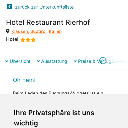
zurück zur Unterkunftsliste
Hotel Restaurant Rierhof
Klausen
,
Südtirol
,
Italien
Hotel
Übersicht
Ausstattung
Preise & Verfügbarkeit
Oh nein!
Beim Laden des Buchungs-Widgets ist ein
unerwarteter Fehler aufgetreten.
Bitte versuchen Sie es später erneut.
Ihre Privatsphäre ist uns
wichtig