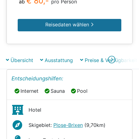
€ 80,-
ab
pro Person
Reisedaten wählen
Übersicht
Ausstattung
Preise & Verfügbarkeit
Entscheidungshilfen:
Internet
Sauna
Pool
Internet
Sauna
Pool
Hotel
Skigebiet:
Plose-Brixen
(9,70km)