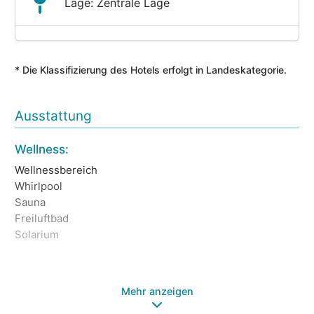
Lage: Zentrale Lage
* Die Klassifizierung des Hotels erfolgt in Landeskategorie.
Ausstattung
Wellness:
Ho
Wellnessbereich
Unt
Whirlpool
Re
Sauna
Ha
Freiluftbad
Lif
Solarium
Ga
Tr
Ba
Mehr anzeigen