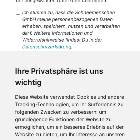
der ausgewählten Unterkunft übermittelt.
Ich stimme zu, dass die Schneemenschen
GmbH meine personenbezogenen Daten
erheben, speichern, nutzen und verarbeiten
darf. Weitere Informationen und
Widerrufshinweise findest Du in der
Datenschutzerklärung
.
Ich stimme zu, dass meine
personenbezogenen Daten an den
Ihre Privatsphäre ist uns
Empfänger dieser Nachricht weitergeleitet
wichtig
werden dürfen. Weitere Informationen und
Widerrufshinweise findest Du in der
Datenschutzerklärung
.
Diese Website verwendet Cookies und andere
Tracking-Technologien, um Ihr Surferlebnis zu
folgenden Zwecken zu verbessern:
um
grundlegende Funktionen der Website zu
Anfrage abschicken
ermöglichen
,
um ein besseres Erlebnis auf der
Website zu bieten
,
um Ihr Interesse an unseren
Diese Seite ist durch reCAPTCHA geschützt und es