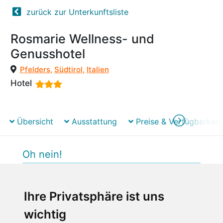
zurück zur Unterkunftsliste
Rosmarie Wellness- und
Genusshotel
Pfelders
,
Südtirol
,
Italien
Hotel
Übersicht
Ausstattung
Preise & Verfügbarkeit
Oh nein!
Beim Laden des Buchungs-Widgets ist ein
unerwarteter Fehler aufgetreten.
Ihre Privatsphäre ist uns
Bitte versuchen Sie es später erneut.
wichtig