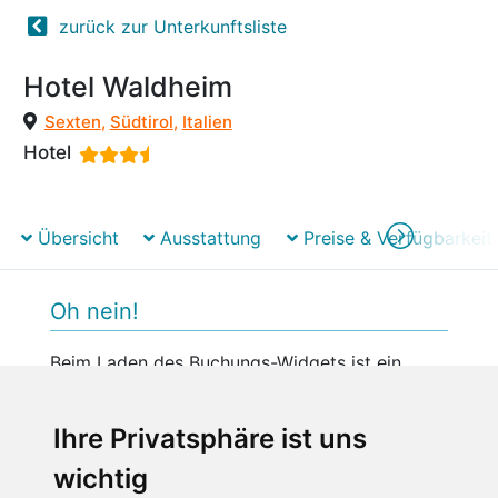
zurück zur Unterkunftsliste
Hotel Waldheim
Sexten
,
Südtirol
,
Italien
Hotel
Übersicht
Ausstattung
Preise & Verfügbarkeit
Oh nein!
Beim Laden des Buchungs-Widgets ist ein
unerwarteter Fehler aufgetreten.
Bitte versuchen Sie es später erneut.
Ihre Privatsphäre ist uns
wichtig