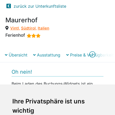
zurück zur Unterkunftsliste
Maurerhof
Vintl
,
Südtirol
,
Italien
Ferienhof
Übersicht
Ausstattung
Preise & Verfügbarkeit
Oh nein!
Beim Laden des Buchungs-Widgets ist ein
unerwarteter Fehler aufgetreten.
Bitte versuchen Sie es später erneut.
Ihre Privatsphäre ist uns
wichtig