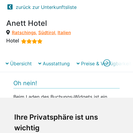
zurück zur Unterkunftsliste
Anett Hotel
Ratschings
,
Südtirol
,
Italien
Hotel
Übersicht
Ausstattung
Preise & Verfügbarkeit
Oh nein!
Beim Laden des Buchungs-Widgets ist ein
unerwarteter Fehler aufgetreten.
Bitte versuchen Sie es später erneut.
Ihre Privatsphäre ist uns
wichtig