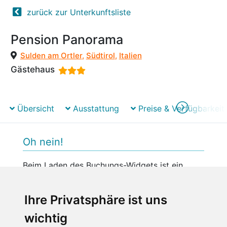
zurück zur Unterkunftsliste
Pension Panorama
Sulden am Ortler
,
Südtirol
,
Italien
Gästehaus
Übersicht
Ausstattung
Preise & Verfügbarkeit
Oh nein!
Beim Laden des Buchungs-Widgets ist ein
unerwarteter Fehler aufgetreten.
Bitte versuchen Sie es später erneut.
Ihre Privatsphäre ist uns
wichtig