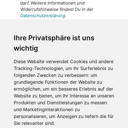
darf. Weitere Informationen und
Widerrufshinweise findest Du in der
Datenschutzerklärung
.
Ich stimme zu, dass meine
personenbezogenen Daten an den
Ihre Privatsphäre ist uns
Empfänger dieser Nachricht weitergeleitet
wichtig
werden dürfen. Weitere Informationen und
Widerrufshinweise findest Du in der
Datenschutzerklärung
.
Diese Website verwendet Cookies und andere
Tracking-Technologien, um Ihr Surferlebnis zu
folgenden Zwecken zu verbessern:
um
grundlegende Funktionen der Website zu
Anfrage abschicken
ermöglichen
,
um ein besseres Erlebnis auf der
Website zu bieten
,
um Ihr Interesse an unseren
Diese Seite ist durch reCAPTCHA geschützt und es
Produkten und Dienstleistungen zu messen
gelten die Google
Datenschutzerklärung
und
und Marketinginteraktionen zu
Nutzungsbedingungen
.
personalisieren
,
um Anzeigen zu liefern die für
Sie relevanter sind
.