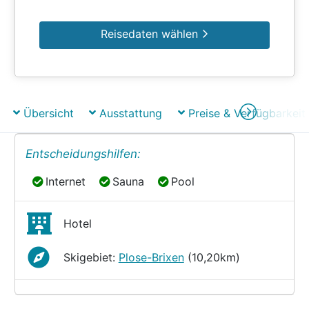
Reisedaten wählen
Übersicht
Ausstattung
Preise & Verfügbarkeit
Entscheidungshilfen:
Internet
Sauna
Pool
Internet
Sauna
Pool
Hotel
Skigebiet:
Plose-Brixen
(10,20km)