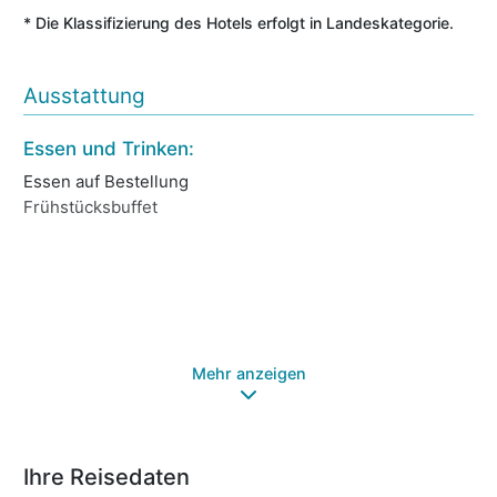
* Die Klassifizierung des Hotels erfolgt in Landeskategorie.
Ausstattung
Essen und Trinken:
Ho
Essen auf Bestellung
Ba
Frühstücksbuffet
Ha
Lif
Ga
Öf
Ga
Tr
Mehr anzeigen
Ihre Reisedaten