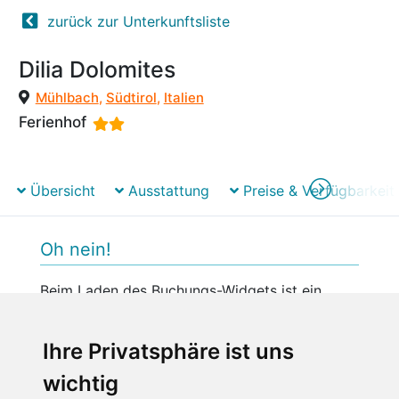
zurück zur Unterkunftsliste
Dilia Dolomites
Mühlbach
,
Südtirol
,
Italien
Ferienhof
Übersicht
Ausstattung
Preise & Verfügbarkeit
Oh nein!
Beim Laden des Buchungs-Widgets ist ein
unerwarteter Fehler aufgetreten.
Bitte versuchen Sie es später erneut.
Ihre Privatsphäre ist uns
wichtig