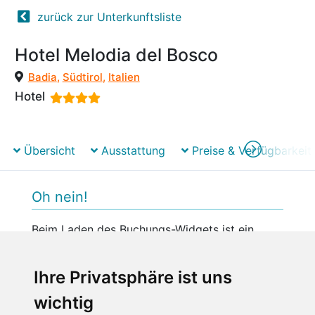
zurück zur Unterkunftsliste
Hotel Melodia del Bosco
Badia
,
Südtirol
,
Italien
Hotel
Übersicht
Ausstattung
Preise & Verfügbarkeit
Oh nein!
Beim Laden des Buchungs-Widgets ist ein
unerwarteter Fehler aufgetreten.
Bitte versuchen Sie es später erneut.
Ihre Privatsphäre ist uns
wichtig