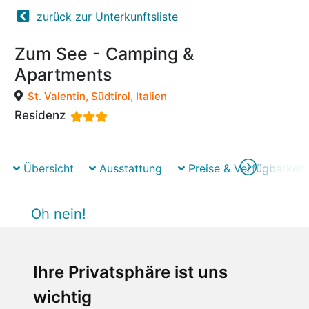
zurück zur Unterkunftsliste
Zum See - Camping &
Apartments
St. Valentin
,
Südtirol
,
Italien
Residenz
Übersicht
Ausstattung
Preise & Verfügbarkeit
Oh nein!
Beim Laden des Buchungs-Widgets ist ein
unerwarteter Fehler aufgetreten.
Ihre Privatsphäre ist uns
Bitte versuchen Sie es später erneut.
wichtig