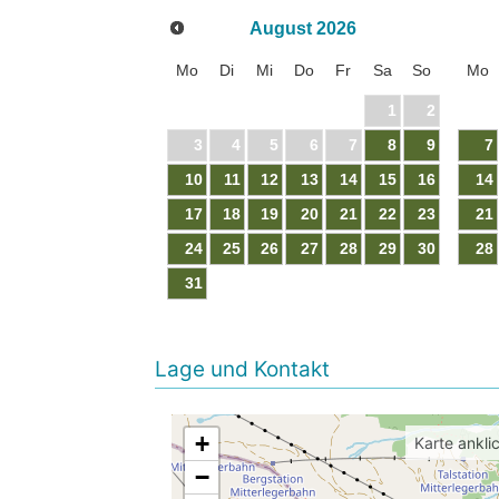
August
2026
Mo
Di
Mi
Do
Fr
Sa
So
Mo
1
2
3
4
5
6
7
8
9
7
10
11
12
13
14
15
16
14
17
18
19
20
21
22
23
21
24
25
26
27
28
29
30
28
31
Lage und Kontakt
+
Karte ankli
−