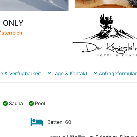
S ONLY
Österreich
e & Verfügbarkeit
Lage & Kontakt
Anfrageformular
Sauna
Pool
Sauna
Pool
Betten: 60
Lage: In Liftnähe, Im Skigebiet, Direkt 