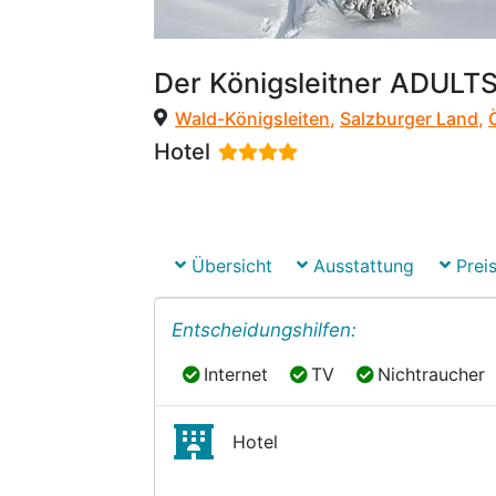
Der Königsleitner ADULT
Wald-Königsleiten
,
Salzburger Land
,
Hotel
Übersicht
Ausstattung
Preis
Entscheidungshilfen:
Internet
TV
Nichtraucher
Internet
TV
Nichtraucher
Hotel