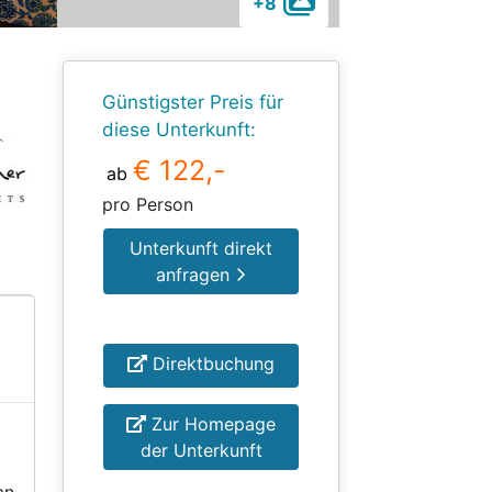
+8
Günstigster Preis für
diese Unterkunft:
€ 122,-
ab
pro Person
Unterkunft direkt
anfragen
Direktbuchung
Zur Homepage
der Unterkunft
an