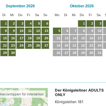
September
2026
Oktober
2026
Di
Mi
Do
Fr
Sa
So
Mo
Di
Mi
Do
Fr
Sa
1
2
3
4
5
6
1
2
3
8
9
10
11
12
13
5
6
7
8
9
10
15
16
17
18
19
20
12
13
14
15
16
17
22
23
24
25
26
27
19
20
21
22
23
24
29
30
26
27
28
29
30
31
Der Königsleitner ADULTS
cken/antippen für Interaktion
ONLY
Königsleiten 181