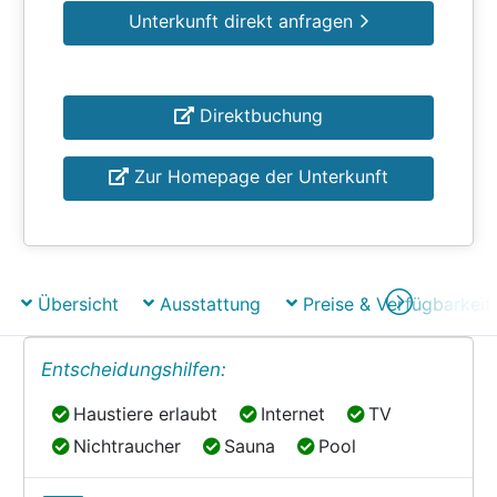
Unterkunft direkt anfragen
Direktbuchung
Zur Homepage der Unterkunft
Übersicht
Ausstattung
Preise & Verfügbarkeit
Entscheidungshilfen:
Haustiere erlaubt
Internet
TV
Haustiere erlaubt
Internet
TV
Nichtraucher
Sauna
Pool
Nichtraucher
Sauna
Pool