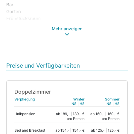
Vi
Bar
Sa
Garten
Sk
Frühstücksraum
Mehr anzeigen
Preise und Verfügbarkeiten
Doppelzimmer
Verpflegung
Winter
Sommer
NS | HS
NS | HS
Halbpension
ab 189,- | 189,- €
ab 160,- | 160,- €
pro Person
pro Person
Bed and Breakfast
ab 154,- | 154,- €
ab 125,- | 125,- €