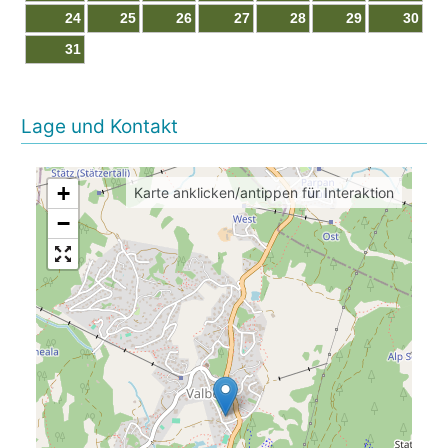
24
25
26
27
28
29
30
31
Lage und Kontakt
+
Karte anklicken/antippen für Interaktion
−