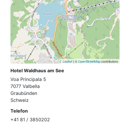
Leaflet
| ©
OpenStreetMap
contributors
Hotel Waldhaus am See
Voa Principala 5
7077 Valbella
Graubünden
Schweiz
Telefon
+41 81 / 3850202