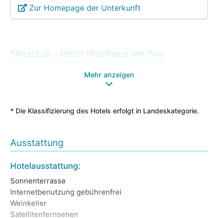
Zur Homepage der Unterkunft
Skiurlaub - Hotel Waldhaus am See
Mehr anzeigen
* Die Klassifizierung des Hotels erfolgt in Landeskategorie.
Ausstattung
Fa
Hotelausstattung:
Sk
Sonnenterrasse
Au
Internetbenutzung gebührenfrei
Ca
Weinkeller
Ko
Satellitenfernsehen