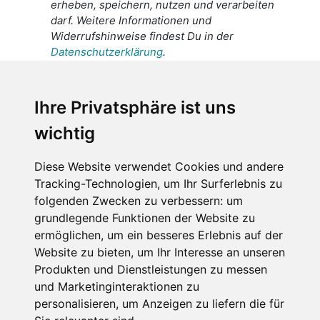
erheben, speichern, nutzen und verarbeiten
darf. Weitere Informationen und
Widerrufshinweise findest Du in der
Datenschutzerklärung
.
Ich stimme zu, dass meine
personenbezogenen Daten an den
Ihre Privatsphäre ist uns
Empfänger dieser Nachricht weitergeleitet
wichtig
werden dürfen. Weitere Informationen und
Widerrufshinweise findest Du in der
Datenschutzerklärung
.
Diese Website verwendet Cookies und andere
Tracking-Technologien, um Ihr Surferlebnis zu
folgenden Zwecken zu verbessern:
um
grundlegende Funktionen der Website zu
Anfrage abschicken
ermöglichen
,
um ein besseres Erlebnis auf der
Website zu bieten
,
um Ihr Interesse an unseren
Diese Seite ist durch reCAPTCHA geschützt und es
Produkten und Dienstleistungen zu messen
gelten die Google
Datenschutzerklärung
und
und Marketinginteraktionen zu
Nutzungsbedingungen
.
personalisieren
,
um Anzeigen zu liefern die für