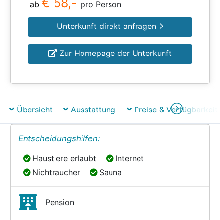
€ 58,-
ab
pro Person
Unterkunft direkt anfragen
Zur Homepage der Unterkunft
Übersicht
Ausstattung
Preise & Verfügbarkeit
Entscheidungshilfen:
Haustiere erlaubt
Internet
Haustiere erlaubt
Internet
Nichtraucher
Sauna
Nichtraucher
Sauna
Pension