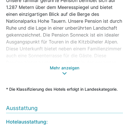
Unsere familiär geführte Pension befindet sich auf
1.287 Metern über dem Meeresspiegel und bietet
einen einzigartigen Blick auf die Berge des
Nationalparks Hohe Tauern. Unsere Pension ist durch
Ruhe und die Lage in einer unberührten Landschaft
gekennzeichnet. Die Pension Sonneck ist ein idealer
Ausgangspunkt für Touren in die Kitzbüheler Alpen.
Diese Unterkunft bietet neben einem Familienzimmer
auch eine Sonnenterrasse für die Gäste. Diese
Pension bietet kostenloses WLAN in der gesamten
Mehr anzeigen
Unterkunft sowie eine Sauna. Zudem handelt es sich
um eine allergikerfreundliche Unterkunft. Jedes
Zimmer der Pension Sonneck ist mit einem Balkon
* Die Klassifizierung des Hotels erfolgt in Landeskategorie.
ausgestattet, von dem aus man den Garten sehen
kann. Die Zimmer sind mit einem Wasserkocher und
einem eigenen Badezimmer ausgestattet, das eine
Ausstattung
Dusche und einen Haartrockner bietet. Einige Zimmer
verfügen zudem über eine Küche mit einem
Br
Hotelausstattung:
Kühlschrank. In der Pension Sonneck sind sämtliche
Fa