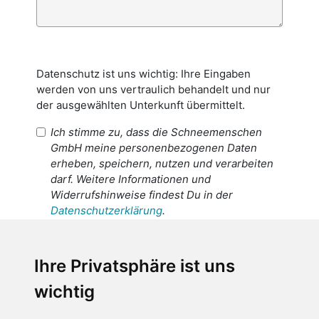
Datenschutz ist uns wichtig: Ihre Eingaben
werden von uns vertraulich behandelt und nur
der ausgewählten Unterkunft übermittelt.
Ich stimme zu, dass die Schneemenschen
GmbH meine personenbezogenen Daten
erheben, speichern, nutzen und verarbeiten
darf. Weitere Informationen und
Widerrufshinweise findest Du in der
Datenschutzerklärung
.
Ich stimme zu, dass meine
personenbezogenen Daten an den
Ihre Privatsphäre ist uns
Empfänger dieser Nachricht weitergeleitet
wichtig
werden dürfen. Weitere Informationen und
Widerrufshinweise findest Du in der