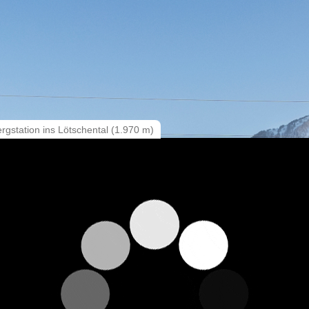
gstation ins Lötschental (1.970 m)