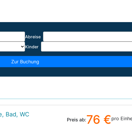
Abreise
Kinder
Zur Buchung
e, Bad, WC
76 €
pro Einhe
Preis ab: