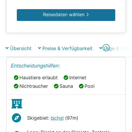
Reisedaten wählen
Übersicht
Preise & Verfügbarkeit
Lage & Kont
Entscheidungshilfen:
Haustiere erlaubt
Internet
Haustiere erlaubt
Internet
Nichtraucher
Sauna
Pool
Nichtraucher
Sauna
Pool
Skigebiet:
Ischgl
(97m)