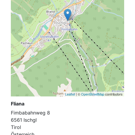
Leaflet
| ©
OpenStreetMap
contributors
Fliana
Fimbabahnweg 8
6561 Ischgl
Tirol
Österreich