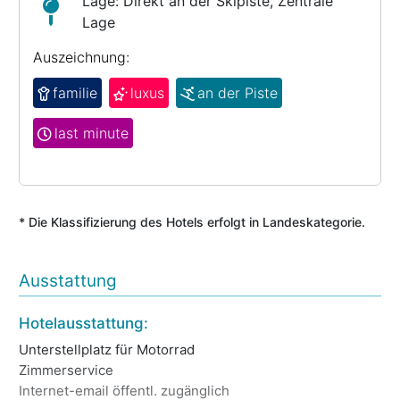
Lage: Direkt an der Skipiste, Zentrale
Lage
Auszeichnung:
familie
luxus
an der Piste
last minute
* Die Klassifizierung des Hotels erfolgt in Landeskategorie.
Ausstattung
Sk
Hotelausstattung:
Sc
Unterstellplatz für Motorrad
Ba
Zimmerservice
Au
Internet-email öffentl. zugänglich