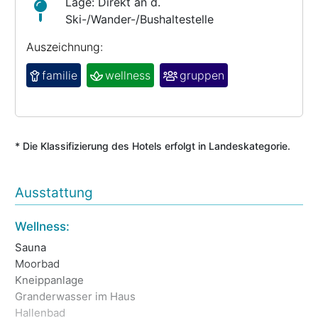
Lage: Direkt an d.
Ski-/Wander-/Bushaltestelle
Auszeichnung:
familie
wellness
gruppen
* Die Klassifizierung des Hotels erfolgt in Landeskategorie.
Ausstattung
So
Wellness:
Ma
Sauna
We
Moorbad
Te
Kneippanlage
Fr
Granderwasser im Haus
Hallenbad