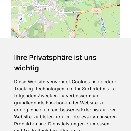
Ihre Privatsphäre ist uns
wichtig
Leaflet
| ©
OpenStreetMap
contributors
Diese Website verwendet Cookies und andere
Glocknerhaus
Tracking-Technologien, um Ihr Surferlebnis zu
Berg 221
folgenden Zwecken zu verbessern:
um
9771 Berg im Drautal
grundlegende Funktionen der Website zu
Kärnten
ermöglichen
,
um ein besseres Erlebnis auf der
Österreich
Website zu bieten
,
um Ihr Interesse an unseren
Telefon
Produkten und Dienstleistungen zu messen
und Marketinginteraktionen zu