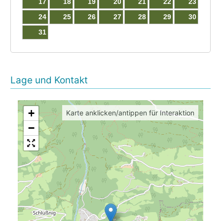
17
18
19
20
21
22
23
24
25
26
27
28
29
30
31
Lage und Kontakt
+
Karte anklicken/antippen für Interaktion
−