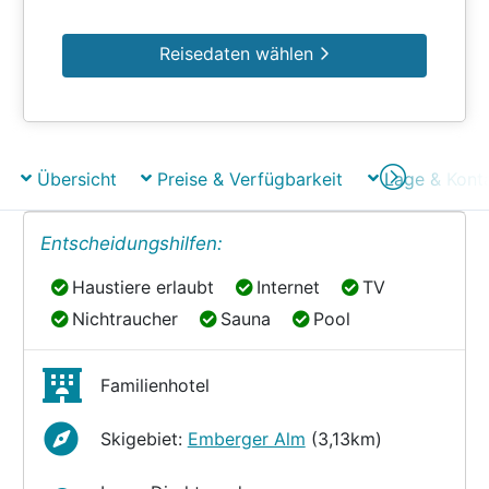
Reisedaten wählen
Übersicht
Preise & Verfügbarkeit
Lage & Kont
Entscheidungshilfen:
Haustiere erlaubt
Internet
TV
Haustiere erlaubt
Internet
TV
Nichtraucher
Sauna
Pool
Nichtraucher
Sauna
Pool
Familienhotel
Skigebiet:
Emberger Alm
(3,13km)