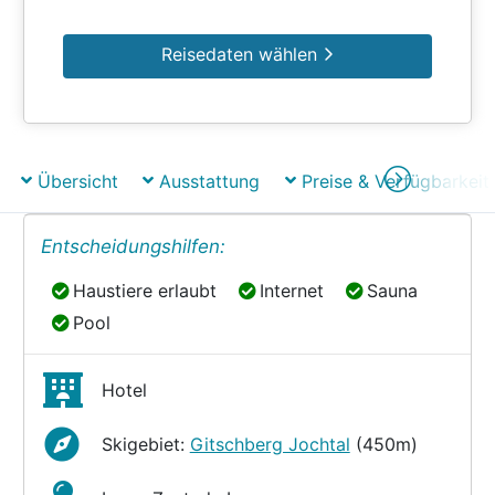
Reisedaten wählen
Übersicht
Ausstattung
Preise & Verfügbarkeit
Entscheidungshilfen:
Haustiere erlaubt
Internet
Sauna
Haustiere erlaubt
Internet
Sauna
Pool
Pool
Hotel
Skigebiet:
Gitschberg Jochtal
(450m)