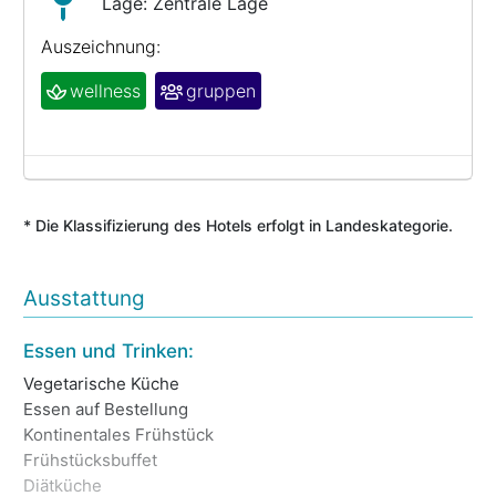
Lage: Zentrale Lage
Auszeichnung:
wellness
gruppen
* Die Klassifizierung des Hotels erfolgt in Landeskategorie.
Ausstattung
Essen und Trinken:
Ve
Vegetarische Küche
Fa
Essen auf Bestellung
Wa
Kontinentales Frühstück
Frühstücksbuffet
Diätküche