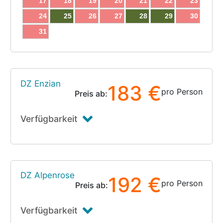
17
18
19
20
21
22
23
24
25
26
27
28
29
30
31
DZ Enzian
183 €
pro Person
Preis ab:
Verfügbarkeit
DZ Alpenrose
192 €
pro Person
Preis ab:
Verfügbarkeit