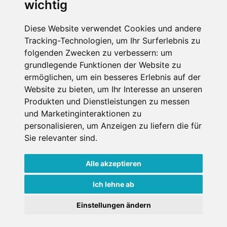
wichtig
werden dürfen. Weitere Informationen und
Widerrufshinweise findest Du in der
Datenschutzerklärung
.
Diese Website verwendet Cookies und andere
Tracking-Technologien, um Ihr Surferlebnis zu
folgenden Zwecken zu verbessern:
um
grundlegende Funktionen der Website zu
Anfrage abschicken
ermöglichen
,
um ein besseres Erlebnis auf der
Website zu bieten
,
um Ihr Interesse an unseren
Diese Seite ist durch reCAPTCHA geschützt und es
Produkten und Dienstleistungen zu messen
gelten die Google
Datenschutzerklärung
und
und Marketinginteraktionen zu
Nutzungsbedingungen
.
personalisieren
,
um Anzeigen zu liefern die für
Sie relevanter sind
.
Alle akzeptieren
Datenschutzbedingungen
Ich lehne ab
Nutzungsbedingungen
Impressum
Kontakt
Einstellungen ändern
Copyright © Schneemenschen GmbH 2026