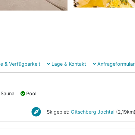
e & Verfügbarkeit
Lage & Kontakt
Anfrageformular
Sauna
Pool
Sauna
Pool
Skigebiet:
Gitschberg Jochtal
(2,19km