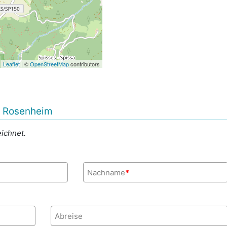
Leaflet
| ©
OpenStreetMap
contributors
l Rosenheim
ichnet.
Nachname
*
Abreise