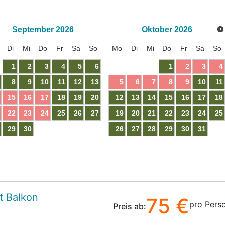
September
2026
Oktober
2026
Di
Mi
Do
Fr
Sa
So
Mo
Di
Mi
Do
Fr
Sa
So
1
2
3
4
5
6
1
2
3
4
8
9
10
11
12
13
5
6
7
8
9
10
11
15
16
17
18
19
20
12
13
14
15
16
17
18
22
23
24
25
26
27
19
20
21
22
23
24
25
29
30
26
27
28
29
30
31
t Balkon
75 €
pro Pers
Preis ab: