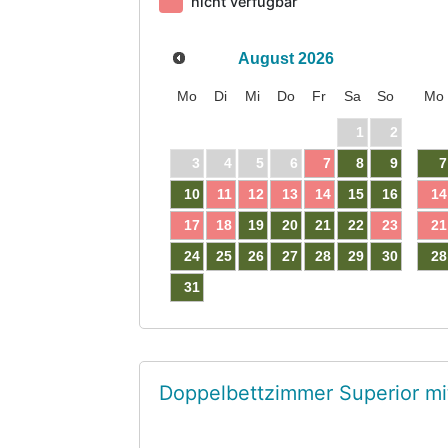
nicht verfügbar
August
2026
Mo
Di
Mi
Do
Fr
Sa
So
Mo
1
2
3
4
5
6
7
8
9
7
10
11
12
13
14
15
16
14
17
18
19
20
21
22
23
21
24
25
26
27
28
29
30
28
31
Doppelbettzimmer Superior mi