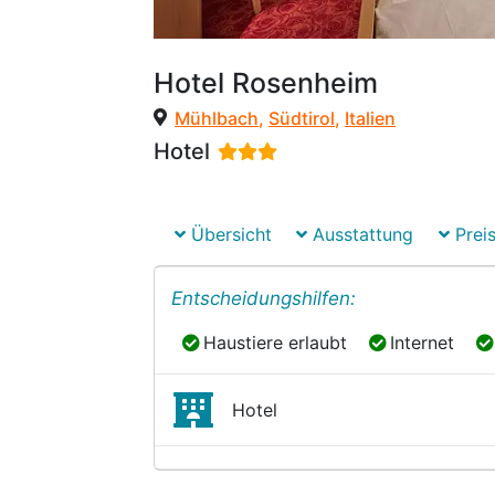
Hotel Rosenheim
Mühlbach
,
Südtirol
,
Italien
Hotel
Übersicht
Ausstattung
Preis
Entscheidungshilfen:
Haustiere erlaubt
Internet
Haustiere erlaubt
Internet
Hotel