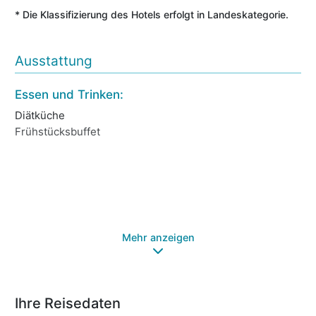
* Die Klassifizierung des Hotels erfolgt in Landeskategorie.
Ausstattung
Essen und Trinken:
Ho
Diätküche
Ba
Frühstücksbuffet
Wi
Re
Ga
Ke
Lif
Mehr anzeigen
Ihre Reisedaten