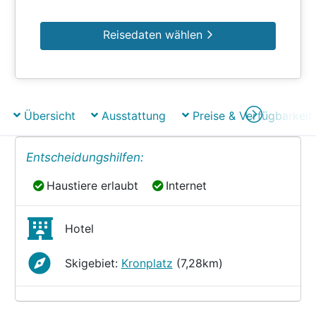
Reisedaten wählen
Übersicht
Ausstattung
Preise & Verfügbarkeit
Entscheidungshilfen:
Haustiere erlaubt
Internet
Haustiere erlaubt
Internet
Hotel
Skigebiet:
Kronplatz
(7,28km)