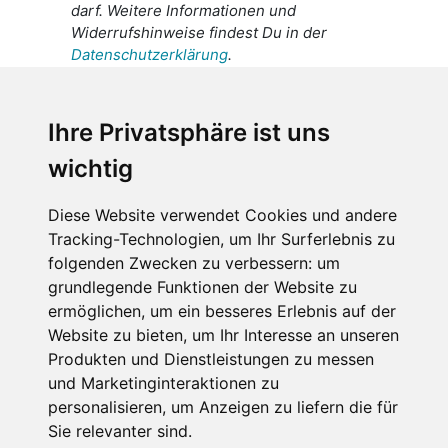
darf. Weitere Informationen und
Widerrufshinweise findest Du in der
Datenschutzerklärung
.
Ich stimme zu, dass meine
personenbezogenen Daten an den
Ihre Privatsphäre ist uns
Empfänger dieser Nachricht weitergeleitet
wichtig
werden dürfen. Weitere Informationen und
Widerrufshinweise findest Du in der
Datenschutzerklärung
.
Diese Website verwendet Cookies und andere
Tracking-Technologien, um Ihr Surferlebnis zu
folgenden Zwecken zu verbessern:
um
grundlegende Funktionen der Website zu
Anfrage abschicken
ermöglichen
,
um ein besseres Erlebnis auf der
Website zu bieten
,
um Ihr Interesse an unseren
Diese Seite ist durch reCAPTCHA geschützt und es
Produkten und Dienstleistungen zu messen
gelten die Google
Datenschutzerklärung
und
und Marketinginteraktionen zu
Nutzungsbedingungen
.
personalisieren
,
um Anzeigen zu liefern die für
Sie relevanter sind
.