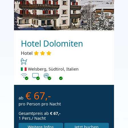
Hotel Dolomiten
Hotel
Welsberg, Südtirol, Italien
Internet
TV
Nichtraucher
€ 67,-
ab
pro Person pro Nacht
Gesamtpreis ab
€ 67,-
1 Pers./ Nacht
Weitere Infos
Jetzt buchen