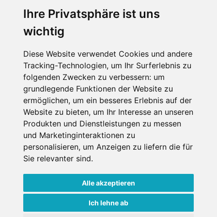
Ihre Privatsphäre ist uns
SCHNEEHÖHEN SKI APP
wichtig
Die Schneehoehen Ski APP für iOS und Android - Ein
Muss für alle Wintersportler und Schneefreaks!
Diese Website verwendet Cookies und andere
Tracking-Technologien, um Ihr Surferlebnis zu
folgenden Zwecken zu verbessern:
um
grundlegende Funktionen der Website zu
ermöglichen
,
um ein besseres Erlebnis auf der
Website zu bieten
,
um Ihr Interesse an unseren
Produkten und Dienstleistungen zu messen
und Marketinginteraktionen zu
personalisieren
,
um Anzeigen zu liefern die für
Impressum
Datenschutz
Sie relevanter sind
.
Nutzungsbedingungen
Kontakt
Partner
Portale
FAQ
Newsletter
Mediadaten
Alle akzeptieren
Copyright ©
2026 Schneemenschen GmbH
Ich lehne ab