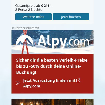
Gesamtpreis ab
€ 216,-
2 Pers./ 2 Nächte
Weitere Infos
Jetzt buchen
in Partnerschaft mit
Sicher dir die besten Verleih-Preise
bis zu -50% durch deine Online-
Buchung!
Jetzt Ausrüstung finden mit
Alpy.com