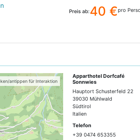
en
40 €
pro Pers
Preis ab:
Apparthotel Dorfcafé
cken/antippen für Interaktion
Sonnwies
Hauptort Schusterfeld 22
39030 Mühlwald
Südtirol
Italien
Telefon
+39 0474 653355