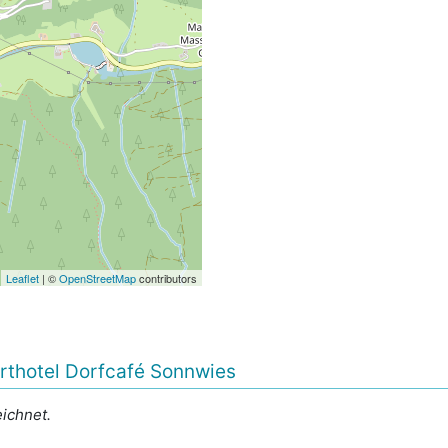
Leaflet
| ©
OpenStreetMap
contributors
rthotel Dorfcafé Sonnwies
ichnet.