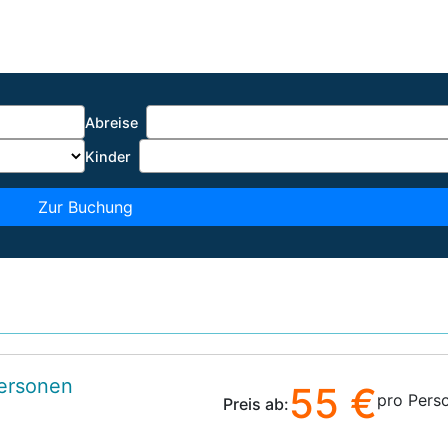
Abreise
Kinder
Zur Buchung
Personen
55 €
pro Pers
Preis ab: