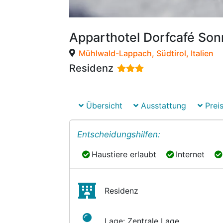
Apparthotel Dorfcafé So
Mühlwald-Lappach
,
Südtirol
,
Italien
Residenz
Übersicht
Ausstattung
Preis
Entscheidungshilfen:
Haustiere erlaubt
Internet
Haustiere erlaubt
Internet
Residenz
Lage: Zentrale Lage