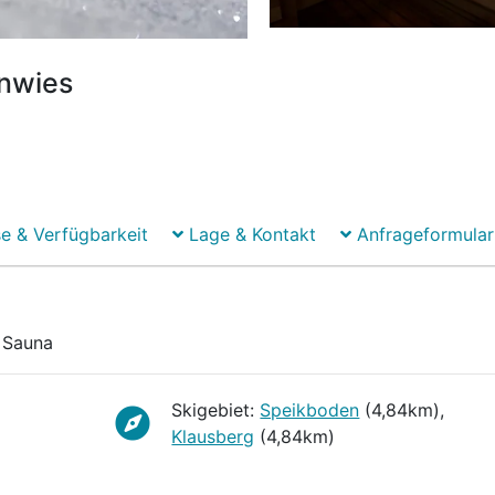
nnwies
e & Verfügbarkeit
Lage & Kontakt
Anfrageformular
Sauna
Sauna
Skigebiet:
Speikboden
(4,84km),
Klausberg
(4,84km)