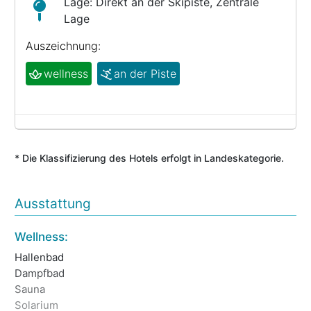
Lage: Direkt an der Skipiste, Zentrale
Lage
Auszeichnung:
wellness
an der Piste
* Die Klassifizierung des Hotels erfolgt in Landeskategorie.
Ausstattung
Wellness:
Es
Hallenbad
Es
Dampfbad
Ve
Sauna
Fr
Solarium