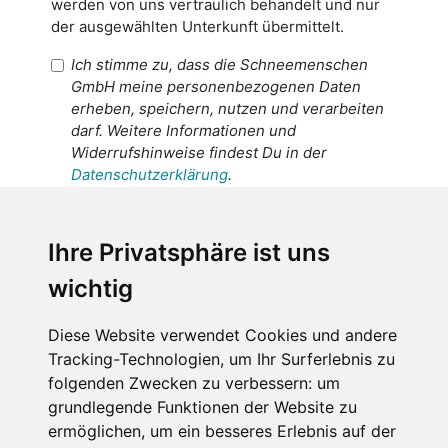
werden von uns vertraulich behandelt und nur
der ausgewählten Unterkunft übermittelt.
Ich stimme zu, dass die Schneemenschen
GmbH meine personenbezogenen Daten
erheben, speichern, nutzen und verarbeiten
darf. Weitere Informationen und
Widerrufshinweise findest Du in der
Datenschutzerklärung
.
Ich stimme zu, dass meine
personenbezogenen Daten an den
Ihre Privatsphäre ist uns
Empfänger dieser Nachricht weitergeleitet
wichtig
werden dürfen. Weitere Informationen und
Widerrufshinweise findest Du in der
Datenschutzerklärung
.
Diese Website verwendet Cookies und andere
Tracking-Technologien, um Ihr Surferlebnis zu
folgenden Zwecken zu verbessern:
um
grundlegende Funktionen der Website zu
Anfrage abschicken
ermöglichen
,
um ein besseres Erlebnis auf der