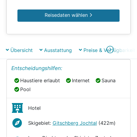
Reisedaten wählen
Übersicht
Ausstattung
Preise & Verfügbarkeit
Entscheidungshilfen:
Haustiere erlaubt
Internet
Sauna
Haustiere erlaubt
Internet
Sauna
Pool
Pool
Hotel
Skigebiet:
Gitschberg Jochtal
(422m)